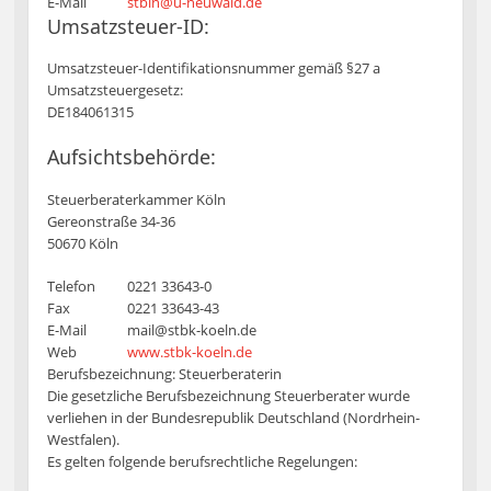
E-Mail
stbin@u-neuwald.de
Umsatzsteuer-ID:
Umsatzsteuer-Identifikationsnummer gemäß §27 a
Umsatzsteuergesetz:
DE184061315
Aufsichtsbehörde:
Steuerberaterkammer Köln
Gereonstraße 34-36
50670 Köln
Telefon
0221 33643-0
Fax
0221 33643-43
E-Mail
mail@stbk-koeln.de
Web
www.stbk-koeln.de
Berufsbezeichnung: Steuerberaterin
Die gesetzliche Berufsbezeichnung Steuerberater wurde
verliehen in der Bundesrepublik Deutschland (Nordrhein-
Westfalen).
Es gelten folgende berufsrechtliche Regelungen: