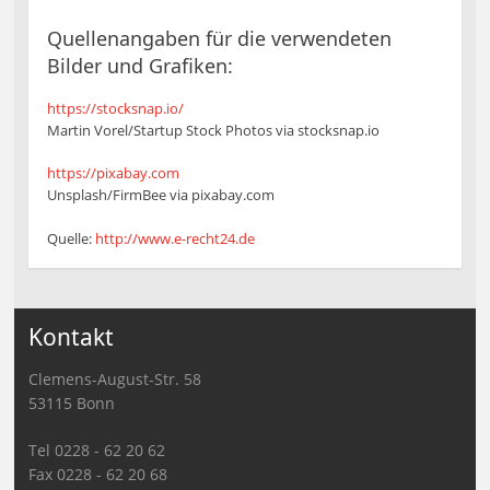
Quellenangaben für die verwendeten
Bilder und Grafiken:
https://stocksnap.io/
Martin Vorel/Startup Stock Photos via stocksnap.io
https://pixabay.com
Unsplash/FirmBee via pixabay.com
Quelle:
http://www.e-recht24.de
Kontakt
Clemens-August-Str. 58
53115 Bonn
Tel 0228 - 62 20 62
Fax 0228 - 62 20 68