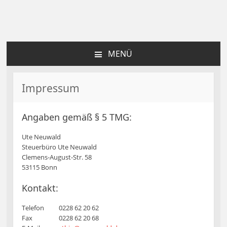
Ute Neuwald |
Steuerberaterin
MENÜ
ZUM
INHALT
SPRINGEN
Impressum
Angaben gemäß § 5 TMG:
Ute Neuwald
Steuerbüro Ute Neuwald
Clemens-August-Str. 58
53115 Bonn
Kontakt:
Telefon
0228 62 20 62
Fax
0228 62 20 68